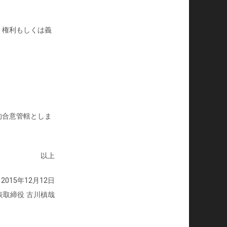
く権利もしくは義
的合意管轄としま
以上
015年12月12日
表取締役 古川槙哉