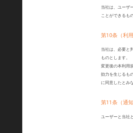
当社は、ユーザ
ことができるも
第10条（利
当社は、必要と
ものとします。
変更後の本利用
効力を生じるも
に同意したとみ
第11条（通
ユーザーと当社