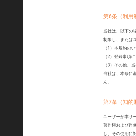
第6条（利用
当社は、以下の
制限し、または
（1）本規約の
（2）登録事項
（3）その他、
当社は、本条に
ん。
第7条（知的
ユーザーが本サ
著作権および肖
し、その使用に