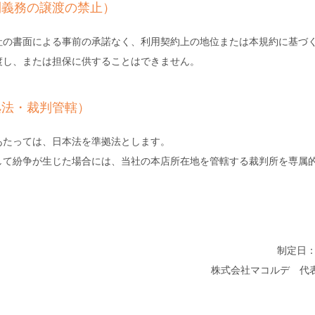
利義務の譲渡の禁止）
社の書面による事前の承諾なく、利用契約上の地位または本規約に基づ
渡し、または担保に供することはできません。
拠法・裁判管轄）
あたっては、日本法を準拠法とします。
して紛争が生じた場合には、当社の本店所在地を管轄する裁判所を専属
制定日：2
株式会社マコルデ 代