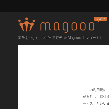
家族をつなぐ、マゴの定期便 ☆ Magooo〔 マゴー！〕
この利用規約（
が運営し、提供す
ービス」といい