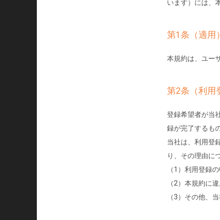
います）には、
第1条（適用
本規約は、ユー
第2条（利用
登録希望者が当
録が完了するも
当社は、利用登
り、その理由に
（1）利用登録
（2）本規約に
（3）その他、