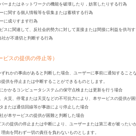
ーバーまたはネットワークの機能を破壊したり，妨害したりする行為
ザーに関する個人情報等を収集または蓄積する行為
ザーに成りすます行為
ービスに関連して、反社会的勢力に対して直接または間接に利益を供与す
当社が不適切と判断する行為
ービスの提供の停止等）
いずれかの事由があると判断した場合、ユーザーに事前に通知すること
の提供を停止または中断することができるものとします。
スにかかるコンピュータシステムの保守点検または更新を行う場合
雷、火災、停電または天災などの不可抗力により、本サービスの提供が困
ータまたは通信回線等が事故により停止した場合
当社が本サービスの提供が困難と判断した場合
ビスの提供の停止または中断により、ユーザーまたは第三者が被ったい
、理由を問わず一切の責任を負わないものとします。