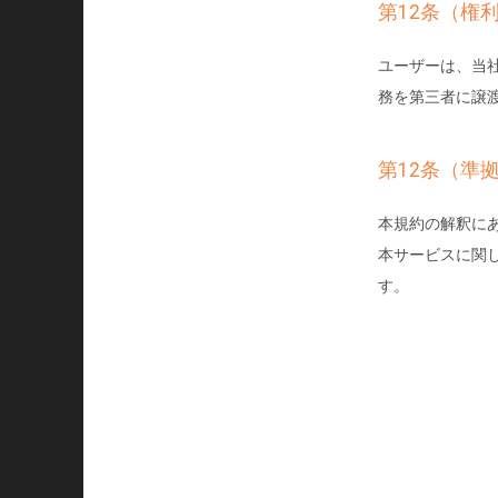
第12条（権
ユーザーは、当
務を第三者に譲
第12条（準
本規約の解釈に
本サービスに関
す。