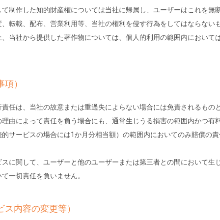
して制作した知的財産権については当社に帰属し、ユーザーはこれを無
変、転載、配布、営業利用等、当社の権利を侵す行為をしてはならない
上、当社から提供した著作物については、個人的利用の範囲内において
事項）
行責任は、当社の故意または重過失によらない場合には免責されるもの
の理由によって責任を負う場合にも、通常生じうる損害の範囲内かつ有
続的サービスの場合には1か月分相当額）の範囲内においてのみ賠償の責
ビスに関して、ユーザーと他のユーザーまたは第三者との間において生
いて一切責任を負いません。
ビス内容の変更等）