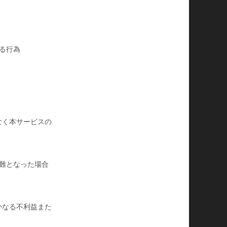
る行為
なく本サービスの
難となった場合
かなる不利益また